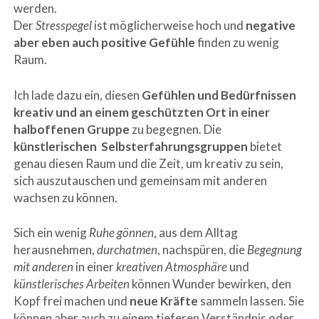
werden.
Der
Stresspegel
ist möglicherweise hoch und
negative
aber eben auch positive Gefühle
finden zu wenig
Raum.
Ich lade dazu ein, diesen
Gefühlen und Bedürfnissen
kreativ und an einem geschützten Ort in einer
halboffenen Gruppe
zu begegnen. Die
künstlerischen Selbsterfahrungsgruppen
bietet
genau diesen Raum und die Zeit, um kreativ zu sein,
sich auszutauschen und gemeinsam mit anderen
wachsen zu können.
Sich ein wenig
Ruhe gönnen
, aus dem Alltag
herausnehmen,
durchatmen
, nachspüren, die
Begegnung
mit anderen
in einer
kreativen Atmosphäre
und
künstlerisches Arbeiten
können Wunder bewirken, den
Kopf frei machen und
neue Kräfte
sammeln lassen. Sie
können aber auch zu einem tieferen Verständnis oder