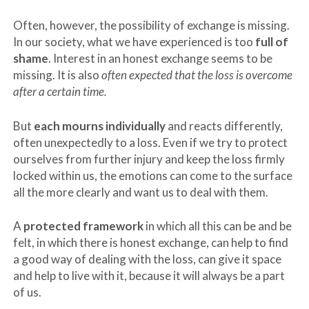
Often, however, the possibility of exchange is missing.
In our society, what we have experienced is too
full of
shame
. Interest in an honest exchange seems to be
missing. It is also
often expected that the loss is overcome
after a certain time.
But
each mourns individually
and reacts differently,
often unexpectedly to a loss. Even if we try to protect
ourselves from further injury and keep the loss firmly
locked within us, the emotions can come to the surface
all the more clearly and want us to deal with them.
A
protected framework
in which all this can be and be
felt, in which there is honest exchange, can help to find
a good way of dealing with the loss, can give it space
and help to live with it, because it will always be a part
of us.