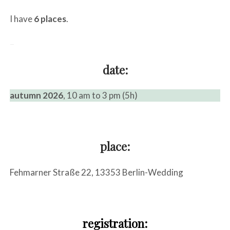
I have
6 places
.
–
date:
autumn 2026
, 10 am to 3 pm (5h)
pi
place:
Fehmarner Straße 22, 13353 Berlin-Wedding
hf
registration: