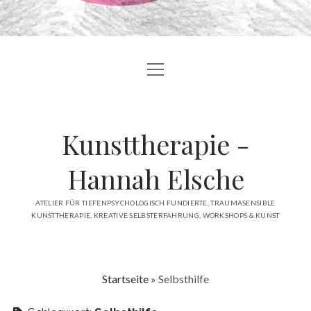
Menü
BLOG
öffnen
ÜBER MICH
Kunsttherapie -
ANGEBOTE
ATELIER
Hannah Elsche
ÖFFENTLICHKEIT
ATELIER FÜR TIEFENPSYCHOLOGISCH FUNDIERTE, TRAUMASENSIBLE
KUNSTTHERAPIE, KREATIVE SELBSTERFAHRUNG, WORKSHOPS & KUNST
KONTAKT
facebook
instagram
linkedin
email
Startseite
»
Selbsthilfe