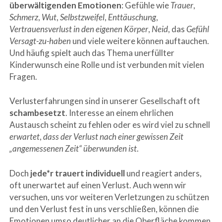
überwältigenden Emotionen
: Gefühle wie
Trauer
,
Schmerz
,
Wut
,
Selbstzweifel
,
Enttäuschung
,
Vertrauensverlust in den eigenen Körper
,
Neid
, das
Gefühl
Versagt-zu-haben
und viele weitere können auftauchen.
Und häufig spielt auch das Thema unerfüllter
Kinderwunsch eine Rolle und ist verbunden mit vielen
Fragen.
Verlusterfahrungen sind in unserer Gesellschaft oft
schambesetzt
. Interesse an einem ehrlichen
Austausch scheint zu fehlen oder es wird viel zu schnell
erwartet
,
dass der Verlust nach einer gewissen Zeit
„angemessenen Zeit“ überwunden ist
.
Doch
jede*r trauert individuell
und reagiert anders,
oft unerwartet auf einen Verlust. Auch wenn wir
versuchen, uns vor weiteren Verletzungen zu schützen
und den Verlust fest in uns verschließen, können die
Emotionen umso deutlicher an die Oberfläche kommen