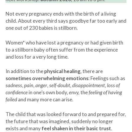
Not every pregnancy ends with the birth of a living
child. About every third says goodbye far too early and
one out of 230 babies is stillborn.
Women* who have lost a pregnancy or had given birth
to a stillborn baby often suffer from the experience
and loss for a very long time.
In addition to the
physical healing
, there are
sometimes overwhelming emotions
: Feelings such as
sadness
,
pain
,
anger
,
self-doubt
,
disappointment
,
loss of
confidence
in one’s own body,
envy,
the
feeling of having
failed
and many more can arise.
The child that was looked forward to and prepared for,
the future that was imagined, suddenly no longer
exists and many
feel shaken in their basic trust
.