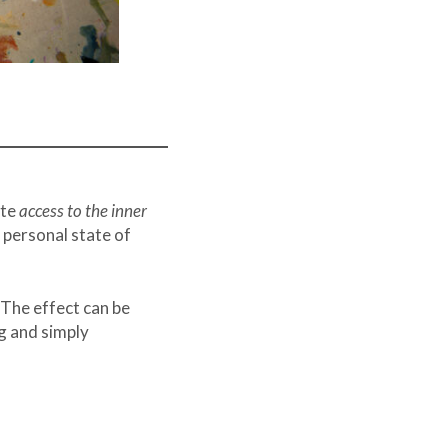
ate
access to the inner
 personal state of
 The effect can be
ng and simply