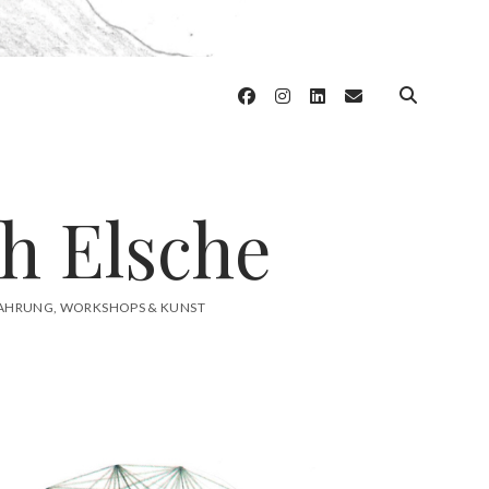
facebook
instagram
linkedin
email
h Elsche
RFAHRUNG, WORKSHOPS & KUNST