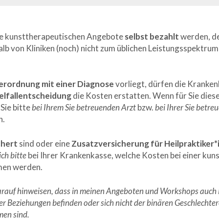
ie kunsttherapeutischen Angebote
selbst bezahlt
werden, de
b von Kliniken (noch) nicht zum üblichen Leistungsspektrum
Verordnung
mit einer Diagnose
vorliegt, dürfen die Kranke
elfallentscheidung
die Kosten erstatten. Wenn für Sie die
 Sie bitte
bei Ihrem Sie betreuenden Arzt
bzw.
bei Ihrer Sie betre
h.
chert
sind oder eine
Zusatzversicherung für Heilpraktiker*
ich bitte
bei Ihrer Krankenkasse, welche Kosten bei einer kun
en werden.
 darauf hinweisen, dass in meinen Angeboten und Workshops auch 
er Beziehungen befinden oder sich nicht der binären Geschlechte
men sind.