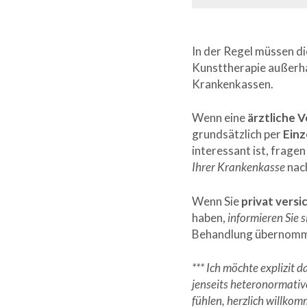
In der Regel müssen d
Kunsttherapie außerhal
Krankenkassen.
Wenn eine
ärztliche 
grundsätzlich per
Einz
interessant ist, fragen
Ihrer Krankenkasse
nac
Wenn Sie
privat versi
haben,
informieren Sie s
Behandlung übernomm
*** Ich möchte explizit
jenseits heteronormativ
fühlen, herzlich willkom