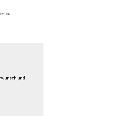
ie an.
erwunsch und