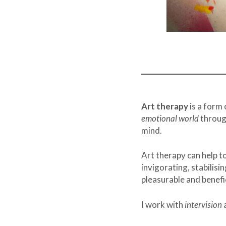
Art therapy
is a form
emotional world
through
mind.
Art therapy can help t
invigorating, stabilisi
pleasurable and benefic
I work with
intervision