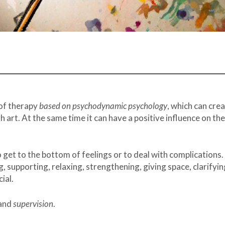
 of therapy
based on psychodynamic psychology
, which can cre
 art. At the same time it can have a positive influence on the
o get to the bottom of feelings or to deal with complications.
ng, supporting, relaxing, strengthening, giving space, clarifyi
ial.
and
supervision
.