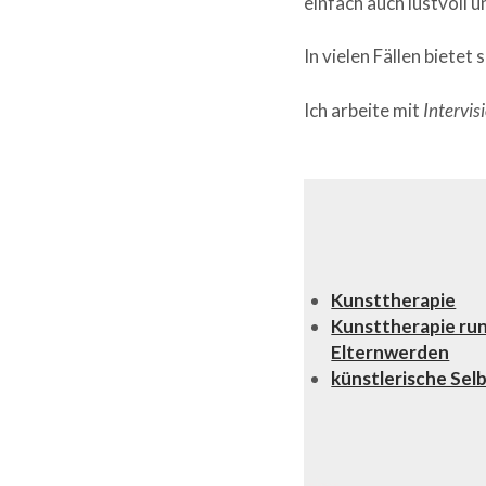
einfach auch lustvoll 
In vielen Fällen bietet
Ich arbeite mit
Intervis
Kunsttherapie
Kunsttherapie ru
Elternwerden
künstlerische Se
ging