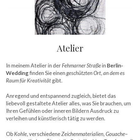
Atelier
In meinem Atelier in der
Fehmarner Straße
in
Berlin-
Wedding
finden Sie einen
geschützten Ort
,
an dem es
Raum für Kreativität
gibt.
Anregend und entspannend zugleich, bietet das
liebevoll gestaltete Atelier alles, was Sie brauchen, um
Ihren Gefühlen oder inneren Bildern Ausdruck zu
verleihen und künstlerisch tätig zu werden.
Ob
Kohle
, verschiedene
Zeichenmaterialien
,
Gouache
–