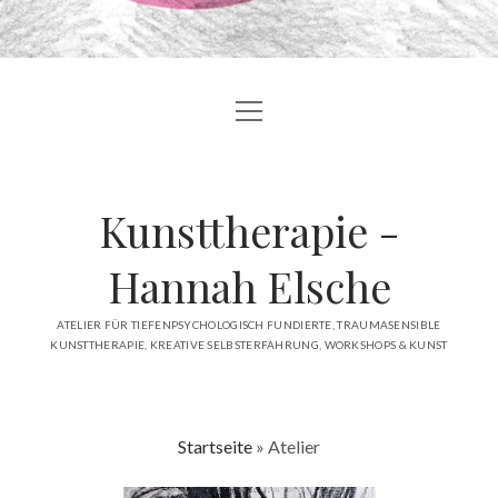
Menü
BLOG
öffnen
ÜBER MICH
Kunsttherapie -
ANGEBOTE
ATELIER
Hannah Elsche
ÖFFENTLICHKEIT
ATELIER FÜR TIEFENPSYCHOLOGISCH FUNDIERTE, TRAUMASENSIBLE
KUNSTTHERAPIE, KREATIVE SELBSTERFAHRUNG, WORKSHOPS & KUNST
KONTAKT
facebook
instagram
linkedin
email
Startseite
»
Atelier