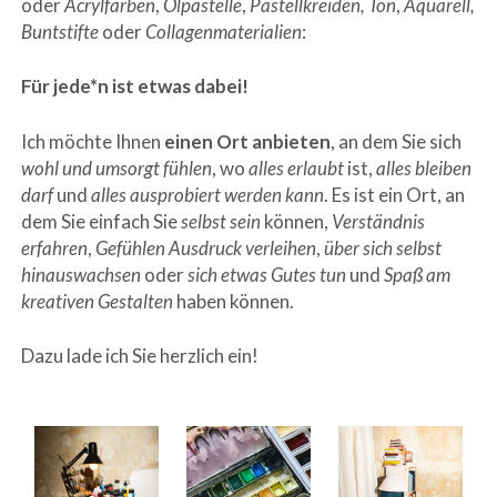
oder
Acrylfarben
,
Ölpastelle
,
Pastellkreiden, Ton
,
Aquarell,
Buntstifte
oder
Collagenmaterialien
:
Für jede*n ist
etwas dabei!
Ich möchte Ihnen
einen Ort anbieten
, an dem Sie sich
wohl und umsorgt fühlen
, wo
alles erlaubt
ist,
alles bleiben
darf
und
alles ausprobiert werden kann
. Es ist ein Ort, an
dem Sie einfach Sie
selbst sein
können,
Verständnis
erfahren
,
Gefühlen Ausdruck verleihen
,
über sich selbst
hinauswachsen
oder
sich etwas Gutes tun
und
Spaß am
kreativen Gestalten
haben können.
Dazu lade ich Sie herzlich ein!