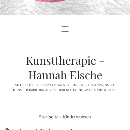
Menü
BLOG
öffnen
ÜBER MICH
Kunsttherapie -
ANGEBOTE
ATELIER
Hannah Elsche
ÖFFENTLICHKEIT
ATELIER FÜR TIEFENPSYCHOLOGISCH FUNDIERTE, TRAUMASENSIBLE
KUNSTTHERAPIE, KREATIVE SELBSTERFAHRUNG, WORKSHOPS & KUNST
KONTAKT
facebook
instagram
linkedin
email
Startseite
»
Kinderwunsch