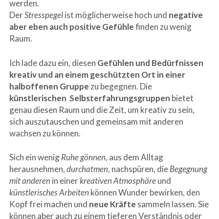
werden.
Der
Stresspegel
ist möglicherweise hoch und
negative
aber eben auch positive Gefühle
finden zu wenig
Raum.
Ich lade dazu ein, diesen
Gefühlen und Bedürfnissen
kreativ und an einem geschützten Ort in einer
halboffenen Gruppe
zu begegnen. Die
künstlerischen Selbsterfahrungsgruppen
bietet
genau diesen Raum und die Zeit, um kreativ zu sein,
sich auszutauschen und gemeinsam mit anderen
wachsen zu können.
Sich ein wenig
Ruhe gönnen
, aus dem Alltag
herausnehmen,
durchatmen
, nachspüren, die
Begegnung
mit anderen
in einer
kreativen Atmosphäre
und
künstlerisches Arbeiten
können Wunder bewirken, den
Kopf frei machen und
neue Kräfte
sammeln lassen. Sie
können aber auch zu einem tieferen Verständnis oder