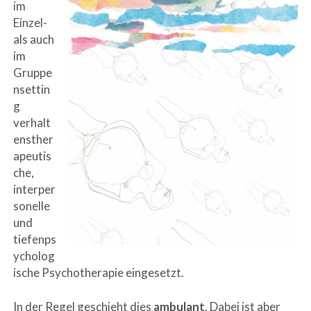
im
Einzel-
als auch
im
Gruppe
nsettin
g
verhalt
ensther
apeutis
che,
interper
sonelle
und
tiefenps
ycholog
ische Psychotherapie eingesetzt.
In der Regel geschieht dies
ambulant
. Dabei ist aber