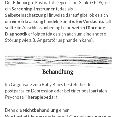
Der Edinburgh-Postnatal-Depression-Scale (EPDS) ist
ein
Screening-Instrument
, das als
Selbsteinschätzung
Hinweise darauf gibt, ob es sich
um eine Erkrankung handeln könnte. Bei
Verdachtsfall
sollte im Anschluss unbedingt eine
weiterführende
Diagnostik
erfolgen (da es sich auch um eine andere
Störung wie z.B. Angststörung handeln kann).
Behandlung
Im Gegensatz zum Baby Blues besteht bei der
postpartalen Depression oder bei einer postpartalen
Psychose
Therapiebedarf
.
Denn die
Nichtbehandlung
einer
Wochenbettdepression
kann
mit
Chronifizierung
oder