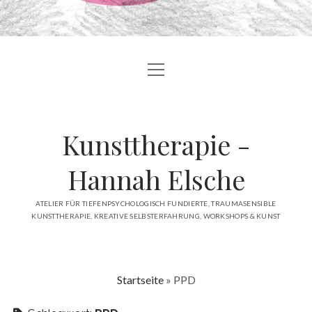
Menü
BLOG
öffnen
ÜBER MICH
Kunsttherapie -
ANGEBOTE
ATELIER
Hannah Elsche
ÖFFENTLICHKEIT
ATELIER FÜR TIEFENPSYCHOLOGISCH FUNDIERTE, TRAUMASENSIBLE
KUNSTTHERAPIE, KREATIVE SELBSTERFAHRUNG, WORKSHOPS & KUNST
KONTAKT
facebook
instagram
linkedin
email
Startseite
»
PPD