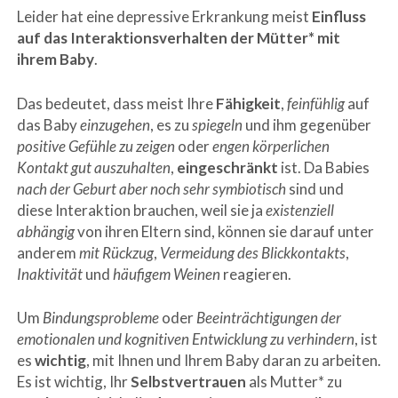
Leider hat eine depressive Erkrankung meist
Einfluss
auf das Interaktionsverhalten der Mütter* mit
ihrem Baby
.
Das bedeutet, dass meist Ihre
Fähigkeit
,
feinfühlig
auf
das Baby
einzugehen
, es zu
spiegeln
und ihm gegenüber
positive Gefühle zu zeigen
oder
engen körperlichen
Kontakt gut auszuhalten
,
eingeschränkt
ist. Da Babies
nach der Geburt aber noch sehr symbiotisch
sind und
diese Interaktion brauchen, weil sie ja
existenziell
abhängig
von ihren Eltern sind, können sie darauf unter
anderem
mit Rückzug
,
Vermeidung des Blickkontakts
,
Inaktivität
und
häufigem Weinen
reagieren.
Um
Bindungsprobleme
oder
Beeinträchtigungen der
emotionalen und kognitiven Entwicklung
zu verhindern
, ist
es
wichtig
, mit Ihnen und Ihrem Baby daran zu arbeiten.
Es ist wichtig, Ihr
Selbstvertrauen
als Mutter* zu