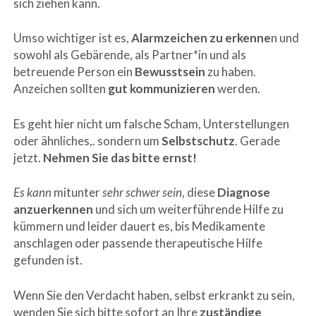
sich ziehen kann.
Umso wichtiger ist es,
Alarmzeichen zu erkenne
n und
sowohl als Gebärende, als Partner*in und als
betreuende Person ein
Bewusstsein
zu haben.
Anzeichen sollten
gut kommunizieren
werden.
Es geht hier nicht um falsche Scham, Unterstellungen
oder ähnliches,. sondern um
Selbstschutz
. Gerade
jetzt.
Nehmen Sie das bitte ernst!
Es kann
mitunter
sehr schwer sein
, diese
Diagnose
anzuerkennen
und sich um weiterführende Hilfe zu
kümmern und leider dauert es, bis Medikamente
anschlagen oder passende therapeutische Hilfe
gefunden ist.
Wenn Sie den Verdacht haben, selbst erkrankt zu sein,
wenden Sie sich bitte sofort an Ihre
zuständige