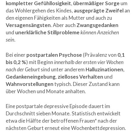
kompletter Gefühllosigkeit
,
übermäßiger Sorge
um
das Wohlergehen des Kindes,
ausgeprägte Zweifel
an
den eigenen Fähigkeiten als Mutter und auch zu
Versagensängsten
. Aber auch
Zwangsgedanken
und
unerklärliche Stillprobleme
können Anzeichen
sein
.
Bei einer
postpartalen Psychose
(Prävalenz von
0,1
bis 0,2 %
) mit Beginn
innerhalb der ersten vier Wochen
nach der Geburt
sind unter anderem
Halluzinationen
,
Gedankeneingebung
,
zielloses Verhalten
und
Wahnvorstellungen
typisch. Dieser Zustand kann
über Wochen und Monate anhalten.
Eine postpartale depressive Episode dauert im
Durchschnitt sieben Monate. Statistisch entwickelt
etwa die Hälfte der betroffenen Frauen* nach der
nächsten Geburt erneut eine Wochenbettdepression.