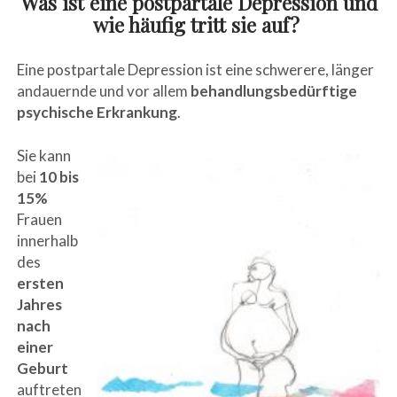
Was ist eine postpartale Depression und
wie häufig tritt sie auf?
Eine postpartale Depression ist eine schwerere, länger
andauernde und vor allem
behandlungsbedürftige
psychische Erkrankung
.
Sie kann
bei
10 bis
15%
Frauen
innerhalb
des
ersten
Jahres
nach
einer
Geburt
auftreten