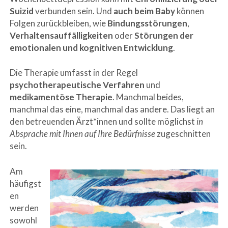
Suizid
verbunden sein. Und
auch beim Baby
können
Folgen zurückbleiben, wie
Bindungsstörungen
,
Verhaltensauffälligkeiten
oder
Störungen der
emotionalen und kognitiven Entwicklung
.
Die Therapie umfasst in der Regel
psychotherapeutische Verfahren
und
medikamentöse Therapie
. Manchmal beides,
manchmal das eine, manchmal das andere. Das liegt an
den betreuenden Ärzt*innen und sollte möglichst
in
Absprache mit Ihnen auf Ihre Bedürfnisse
zugeschnitten
sein.
Am
häufigst
en
werden
sowohl