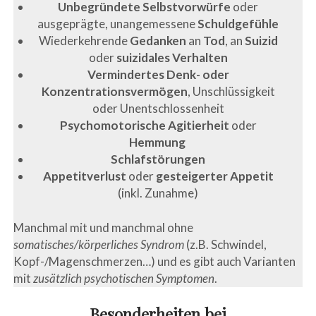
Unbegründete Selbstvorwürfe
oder
ausgeprägte, unangemessene
Schuldgefühle
Wiederkehrende
Gedanken
an
Tod
, an
Suizid
oder
suizidales Verhalten
Vermindertes Denk- oder
Konzentrationsvermögen
, Unschlüssigkeit
oder Unentschlossenheit
Psychomotorische
Agitierheit
oder
Hemmung
Schlafstörungen
Appetitverlust
oder
gesteigerter Appetit
(inkl. Zunahme)
Manchmal mit und manchmal ohne
somatisches/körperliches Syndrom
(z.B. Schwindel,
Kopf-/Magenschmerzen…) und es gibt auch Varianten
mit
zusätzlich psychotischen Symptomen
.
Besonderheiten bei