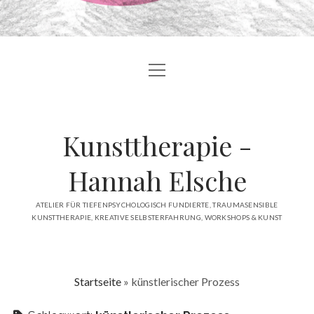
Menü
BLOG
öffnen
ÜBER MICH
Kunsttherapie -
ANGEBOTE
ATELIER
Hannah Elsche
ÖFFENTLICHKEIT
ATELIER FÜR TIEFENPSYCHOLOGISCH FUNDIERTE, TRAUMASENSIBLE
KUNSTTHERAPIE, KREATIVE SELBSTERFAHRUNG, WORKSHOPS & KUNST
KONTAKT
facebook
instagram
linkedin
email
Startseite
»
künstlerischer Prozess