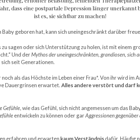
treuung, erhöhter Belastung, fehlenden Therapieplätzen 
ahr, dass eine postpartale Depression länger unerkannt b
ist es, sie sichtbar zu machen!
ein Baby geboren hat, kann sich uneingeschränkt darüber freu
s zu sagen oder sich Unterstützung zu holen, ist mit einem g
icht.“ Und der
Mythos der uneingeschränkten, grandiosen, sich 
 sich seit Generationen.
 noch als das Höchste im Leben einer Frau*. Von ihr wird im A
ve Dauergrinsen erwartet.
Alles andere verstört und darf 
e Gefühle
, wie das Gefühl, sich nicht angemessen um das Ba
gefühle
entwickeln zu können oder gar
Aggressionen gegenüber
nen erfahren und erwarten
kaum Verständnis
dafür. Häufig n