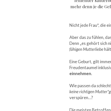
fehlender Kinderbe
mehr denn je die Gef
Nicht jede Frau*, die 
Aber das zu fühlen, da
Denn „es gehört sich n
fähigen Mutterliebe
hält
Eine Geburt, gilt immer
Freudentaumel inklusi
einnehmen
.
Wie passen da
schlecht
keine richtigen Mutter*
verspüren…?
Die meisten Betroffe