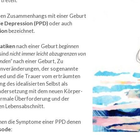
treten.
chen Zusammenhangs mit einer Geburt
le Depression (PPD)
oder auch
ion
bezeichnet.
atiken
nach einer Geburt
beginnen
sind
nicht immer leicht abzugrenzen von
änden“
nach einer Geburt, Zu
nveränderungen, der sogenannte
ied und die Trauer vom erträumten
g des idealisierten Selbst als
nandersetzung mit dem neuen Körper-
normale Überforderung und der
en Lebensabschnitt.
hen
die Symptome einer PPD denen
isode
: