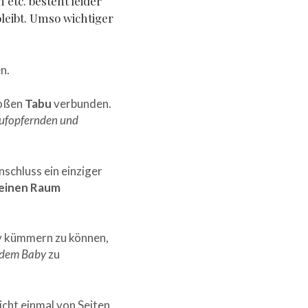
etc. besteht leider
leibt. Umso wichtiger
en.
roßen
Tabu
verbunden.
aufopfernden und
nschluss ein einziger
keinen Raum
by kümmern zu können,
 dem Baby
zu
icht einmal von Seiten