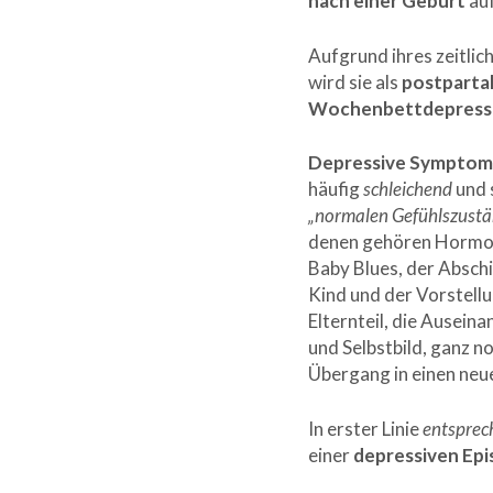
nach einer Geburt
auf
Aufgrund ihres zeitli
wird sie als
postparta
Wochenbettdepress
Depressive Symptom
häufig
schleichend
und 
„normalen Gefühlszust
denen gehören Hormo
Baby Blues, der Absch
Kind und der Vorstellun
Elternteil, die Ausei
und Selbstbild, ganz 
Übergang in einen neu
In erster Linie
entsprec
einer
depressiven Ep