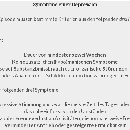
Symptome einer Depression
 Episode müssen bestimmte Kriterien aus den folgenden
drei 
n:
Dauer von
mindestens zwei Wochen
Keine
zusätzlichen (hypo)
manischen Symptome
se auf
Substanzbmissbrauch
oder
organische Störungen
(
onders Anämien oder Schilddrüsenfunktionsstörungen im Fo
r folgenden drei Symptome:
pressive Stimmung
und zwar die meiste Zeit des Tages oder
das unbeeinflusst von den Umständen
- oder Freudeverlust
an Aktivitäten, die normalerweise Fr
Verminderter Antrieb
oder
gesteigerte Ermüdbarkeit