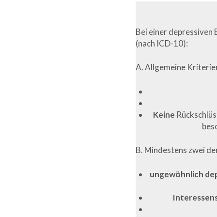
Bei einer depressiven
(nach ICD-10):
A. Allgemeine Kriterie
Keine
Rückschlüs
bes
B. Mindestens zwei de
ungewöhnlich
de
Interessens