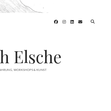
facebook
instagram
linkedin
email
h Elsche
RFAHRUNG, WORKSHOPS & KUNST