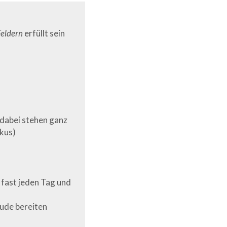
Feldern
erfüllt sein
dabei stehen ganz
kus)
 fast jeden Tag und
eude bereiten